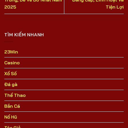
2025
Tiện Lợi
TÌM KIẾM NHANH
23Win
Casino
Xổ Số
Đá gà
Thể Thao
Bắn Cá
Nổ Hũ
Tác Giả