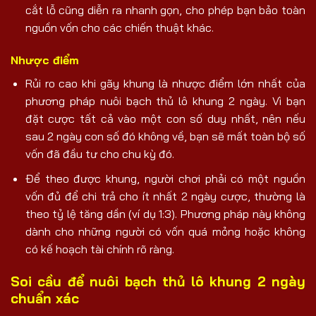
cắt lỗ cũng diễn ra nhanh gọn, cho phép bạn bảo toàn
nguồn vốn cho các chiến thuật khác.
Nhược điểm
Rủi ro cao khi gãy khung là nhược điểm lớn nhất của
phương pháp nuôi bạch thủ lô khung 2 ngày. Vì bạn
đặt cược tất cả vào một con số duy nhất, nên nếu
sau 2 ngày con số đó không về, bạn sẽ mất toàn bộ số
vốn đã đầu tư cho chu kỳ đó.
Để theo được khung, người chơi phải có một nguồn
vốn đủ để chi trả cho ít nhất 2 ngày cược, thường là
theo tỷ lệ tăng dần (ví dụ 1:3). Phương pháp này không
dành cho những người có vốn quá mỏng hoặc không
có kế hoạch tài chính rõ ràng.
Soi cầu để nuôi bạch thủ lô khung 2 ngày
chuẩn xác