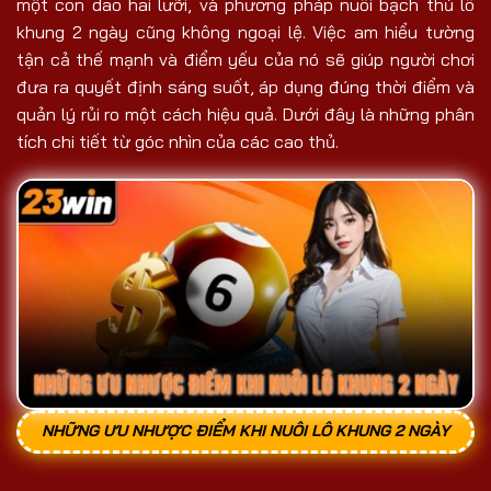
một con dao hai lưỡi, và phương pháp nuôi bạch thủ lô
khung 2 ngày cũng không ngoại lệ. Việc am hiểu tường
tận cả thế mạnh và điểm yếu của nó sẽ giúp người chơi
đưa ra quyết định sáng suốt, áp dụng đúng thời điểm và
quản lý rủi ro một cách hiệu quả. Dưới đây là những phân
tích chi tiết từ góc nhìn của các cao thủ.
NHỮNG ƯU NHƯỢC ĐIỂM KHI NUÔI LÔ KHUNG 2 NGÀY